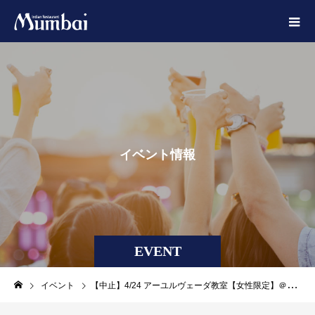
イ
ベ
ン
ト
情
報
EVENT
イベント
【中止】4/24 アーユルヴェーダ教室【女性限定】＠四谷店