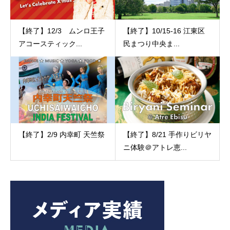
【終了】12/3 ムンロ王子
【終了】10/15-16 江東区
アコースティック...
民まつり中央ま...
【終了】2/9 内幸町 天竺祭
【終了】8/21 手作りビリヤ
ニ体験＠アトレ恵...