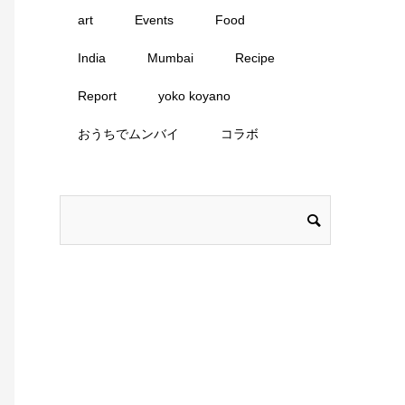
art
Events
Food
India
Mumbai
Recipe
Report
yoko koyano
おうちでムンバイ
コラボ