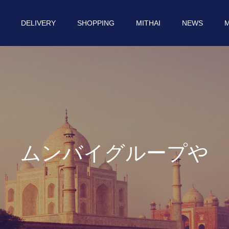
DELIVERY
SHOPPING
MITHAI
NEWS
M
ム
ン
バ
イ
グ
ル
ー
プ
や
イ
ン
ド
に
ま