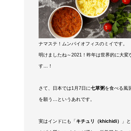
ナマステ！ムンバイオフィスのミイです。
明けましたね～2021！昨年は世界的に大
す…！
さて、日本では1月7日に
七草粥
を食べる風
を願う…というあれです。
実はインドにも「
キチュリ（khichidi）
」と