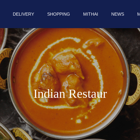
DELIVERY
SHOPPING
MITHAI
NEWS
M
I
n
d
i
a
n
R
e
s
t
a
u
r
a
n
t