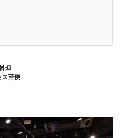
料理
セス至便