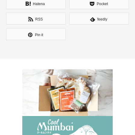
Hatena
Pocket
RSS
feedly
Pin it