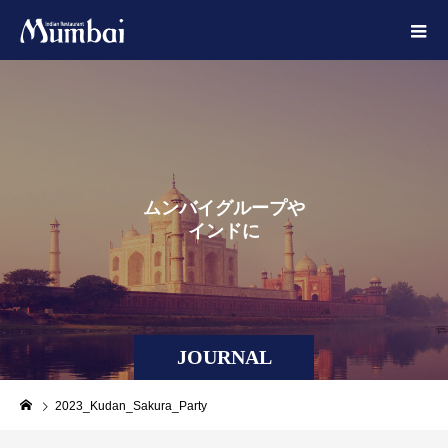
ム
ン
バ
イ
グ
ル
ー
プ
や
イ
ン
ド
に
ま
JOURNAL
2023_Kudan_Sakura_Party