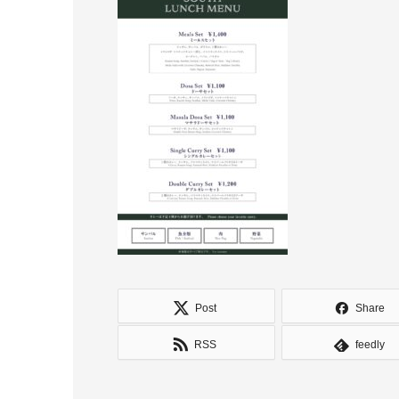
Post
Share
RSS
feedly