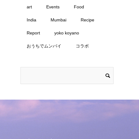
art
Events
Food
India
Mumbai
Recipe
Report
yoko koyano
おうちでムンバイ
コラボ