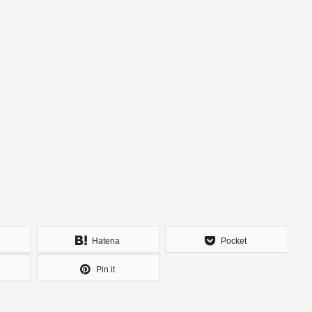
Hatena
Pocket
Pin it