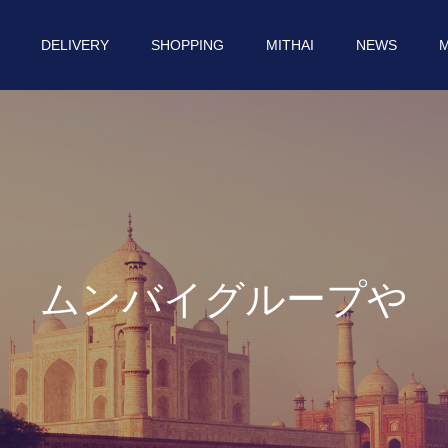
DELIVERY
SHOPPING
MITHAI
NEWS
M
ム
ン
バ
イ
グ
ル
ー
プ
や
イ
ン