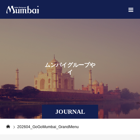
ム
ン
バ
イ
グ
ル
ー
プ
や
イ
ン
ド
JOURNAL
202604_GoGoMumbai_GrandMenu