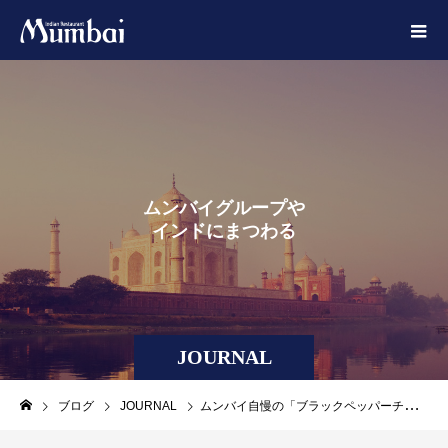
ム
ン
バ
イ
グ
ル
ー
プ
や
イ
ン
ド
に
ま
つ
わ
る
あ
れ
こ
れ
JOURNAL
ブログ
JOURNAL
ムンバイ自慢の「ブラックペッパーチキン」実はおふくろの味だった！？