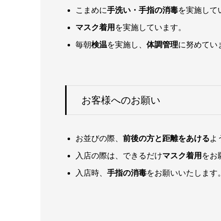
こまめに
手洗い・手指の消毒
を実施して
マスク着用
を実施しています。
毎朝
検温
を実施し、
体調管理
に努めてい
お客様へのお願い
お並びの際、
前後の方と距離をあける
よ
入店の際は、できるだけ
マスク着用
をお
入店時、
手指の消毒
をお願いいたします