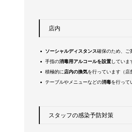
店内
ソーシャルディスタンス
確保のため、ご
手指の
消毒用アルコールを設置
していま
積極的に
店内の換気
を行っています（店
テーブルやメニューなどの
消毒
を行って
スタッフの感染予防対策