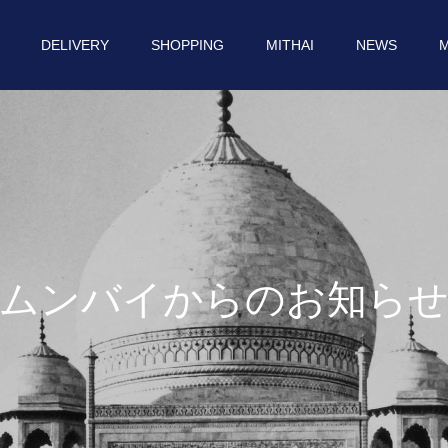
DELIVERY
SHOPPING
MITHAI
NEWS
M
ム
ン
バ
イ
か
ら
の
お
知
ら