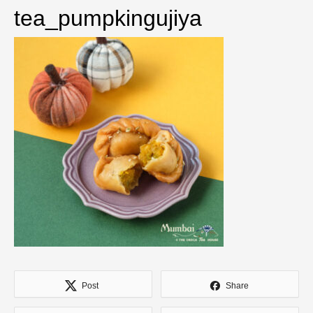
tea_pumpkingujiya
Post
Share