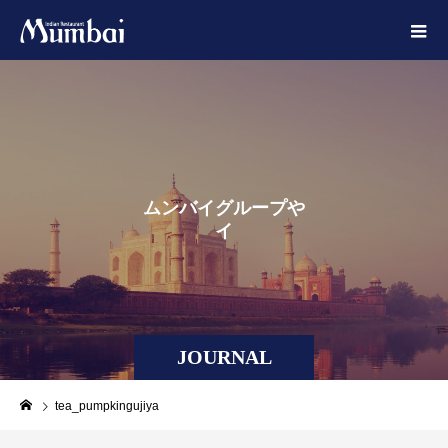
ム
ン
バ
イ
グ
ル
ー
プ
や
イ
ン
ド
に
JOURNAL
tea_pumpkingujiya