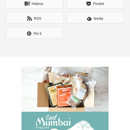
Hatena
Pocket
RSS
feedly
Pin it