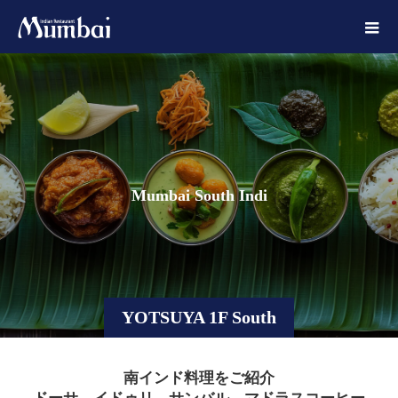
M
u
m
b
a
i
S
o
u
t
h
I
n
d
i
a
n
S
t
y
l
e
YOTSUYA 1F South
南インド料理をご紹介
ドーサ、イドゥリ、サンバル、マドラスコーヒー