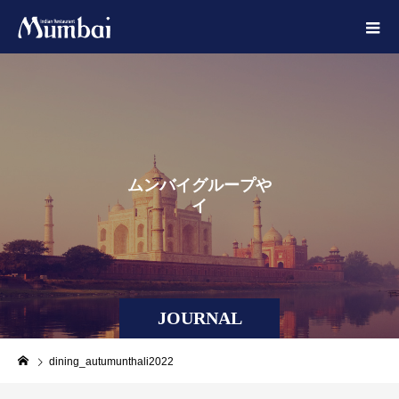
ム
ン
バ
イ
グ
ル
ー
プ
や
イ
ン
ド
に
ま
つ
わ
JOURNAL
dining_autumunthali2022