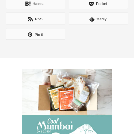
Hatena
Pocket
RSS
feedly
Pin it