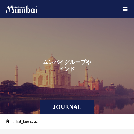
ム
ン
バ
イ
グ
ル
ー
プ
や
イ
ン
ド
に
ま
JOURNAL
list_kawaguchi