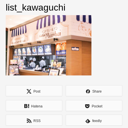
list_kawaguchi
Post
Share
Hatena
Pocket
RSS
feedly