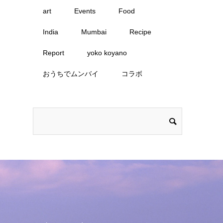
art
Events
Food
India
Mumbai
Recipe
Report
yoko koyano
おうちでムンバイ
コラボ