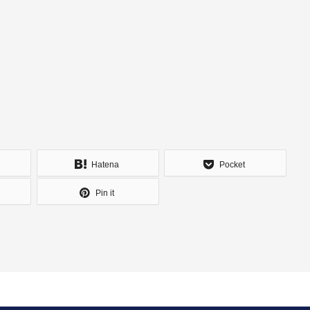
Hatena
Pocket
Pin it