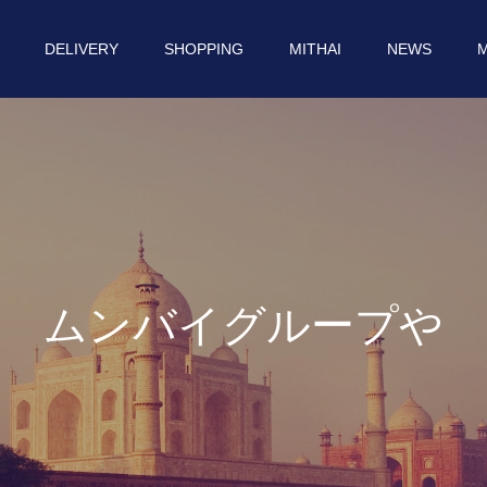
DELIVERY
SHOPPING
MITHAI
NEWS
M
ム
ン
バ
イ
グ
ル
ー
プ
や
イ
ン
ド
に