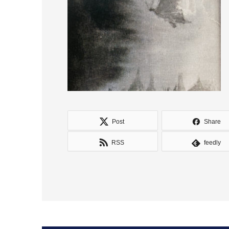
Post
Share
RSS
feedly