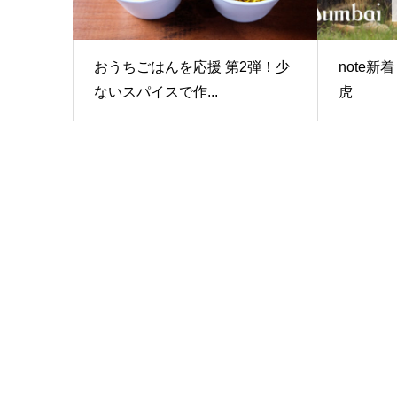
おうちごはんを応援 第2弾！少
note
ないスパイスで作...
虎