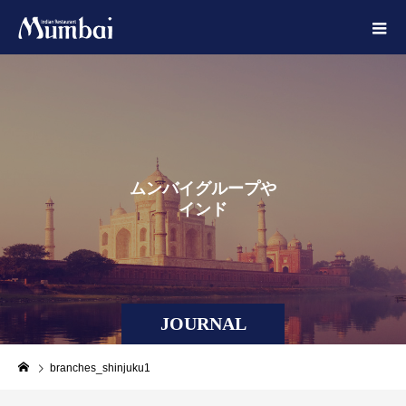
ム
ン
バ
イ
グ
ル
ー
プ
や
イ
ン
ド
に
ま
つ
わ
る
JOURNAL
branches_shinjuku1