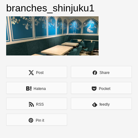
branches_shinjuku1
Post
Share
Hatena
Pocket
RSS
feedly
Pin it