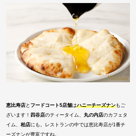
恵比寿店
と
フードコート5店舗
は
ハニーチーズナン
もご
ざいます！
四谷店
のティータイム、
丸の内店
のカフェタ
イム、
柏店
にも。レストランの中では恵比寿店が1番チ
ーズナンが豊富ですね。