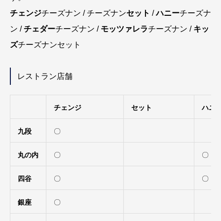
チェンジ
チーズナン / チーズナン
セット
/
ハニー
チーズナ
ン /
チェダー
チーズナン /
モッツァレラ
チーズナン /
キッ
ズ
チーズナンセット
レストラン店舗
チェンジ
セット
ハニ
九段
〇
丸の内
〇
〇（
四谷
〇
〇（
銀座
〇