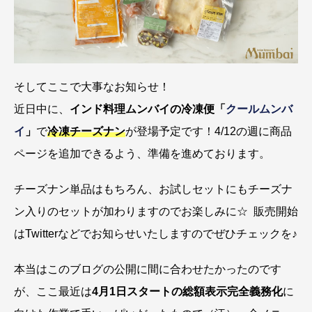
そしてここで大事なお知らせ！
近日中に、
インド料理ムンバイの冷凍便「
クールムンバ
イ
」
で
冷凍チーズナン
が登場予定です！4/12の週に商品
ページを追加できるよう、準備を進めております。
チーズナン単品はもちろん、お試しセットにもチーズナ
ン入りのセットが加わりますのでお楽しみに☆ 販売開始
はTwitterなどでお知らせいたしますのでぜひチェックを♪
本当はこのブログの公開に間に合わせたかったのです
が、ここ最近は
4月1日スタートの総額表示完全義務化
に