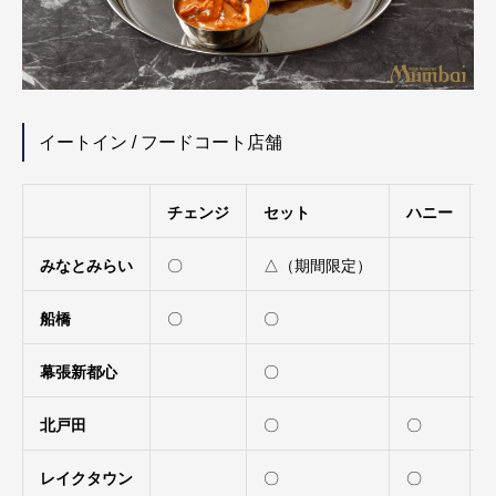
イートイン / フードコート店舗
チェンジ
セット
ハニー
みなとみらい
〇
△（期間限定）
船橋
〇
〇
幕張新都心
〇
北戸田
〇
〇
レイクタウン
〇
〇