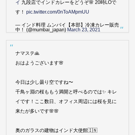
イ
九段店でインドカレーをどうぞ🌸 20時LOで
す！
pic.twitter.com/0nToAMpmUU
— インド料理 ムンバイ【本部】冷凍カレー販売
中！ (@mumbai_japan)
March 23, 2021
ナマステ🙏
おはようございます🌸
今日は少し曇り空ですね〜
千鳥ヶ淵の桜ももう満開と呼べるのでは✨ キレ
イです！ここ数日、オフィス周辺には桜を見に
来たが多いです🌸🌸
奥のガラスの建物はインド大使館🇮🇳