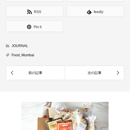
RSS
feedly
Pin it
JOURNAL
Food
,
Mumbai