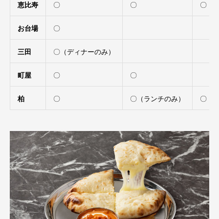
恵比寿
〇
〇
〇（
お台場
〇
三田
〇（ディナーのみ）
町屋
〇
〇
柏
〇
〇（ランチのみ）
〇