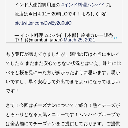
インド大使館御用達の
#インド料理ムンバイ
九
段店は今日も11〜20時LOです！よろしくji🥺
pic.twitter.com/DwEy2u0utO
— インド料理 ムンバイ【本部】冷凍カレー販売
中！ (@mumbai_japan)
March 25, 2021
もう葉桜が増えてきましたが、満開の桜は本当にキレイ
でした☆ まだまだ安心できない状況とはいえ、昨年に比
べると桜を見に来た方が多かったように思います。暖か
いですし、早く安心して外出できるようになってほしい
です！
さて！今回は
チーズナン
についてご紹介！熱々チーズが
とろ～りとなる人気メニューです！ムンバイグループで
は全店舗にてチーズナンをご提供しております。ご提供