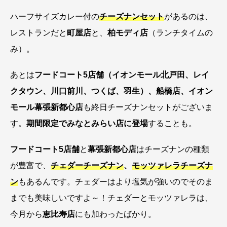
ハーフサイズカレー付の
チーズナンセット
があるのは、
レストランだと
町屋店
と、
柏モディ店
（ランチタイムの
み）。
あとは
フードコート5店舗（イオンモール北戸田、レイ
クタウン、川口前川、つくば、羽生）、船橋店、イオン
モール幕張新都心店
も終日チーズナンセットがございま
す。
期間限定でみなとみらい店に登場
することも。
フードコート5店舗
と
幕張新都心店
はチーズナンの種類
が豊富で、
チェダーチーズナン
、
モッツァレラチーズナ
ン
もあるんです。チェダーはより塩気が強いのでそのま
までも美味しいですよ～！チェダーとモッツァレラは、
今月から
恵比寿店
にも加わったばかり。