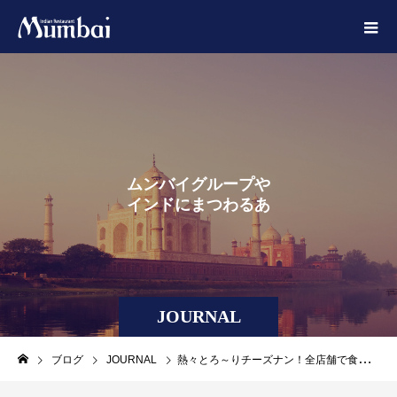
ム
ン
バ
イ
グ
ル
ー
プ
や
イ
ン
ド
に
ま
つ
わ
る
あ
れ
こ
れ
JOURNAL
ブログ
JOURNAL
熱々とろ～りチーズナン！全店舗で食べられる＆冷凍チーズナンも登場！？