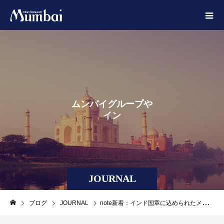
ム
ン
バ
イ
グ
ル
ー
プ
や
イ
ン
ド
に
ま
つ
わ
る
JOURNAL
ブログ
JOURNAL
note新着：インド国章に込められたメッセージ