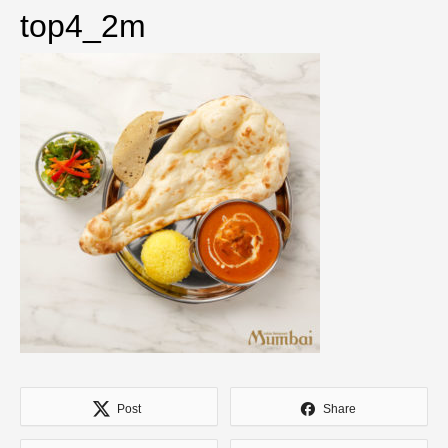
top4_2m
Post
Share