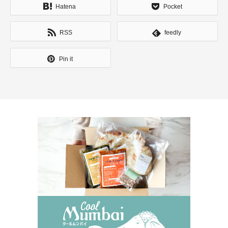
Hatena
Pocket
RSS
feedly
Pin it