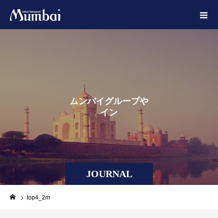
ム
ン
バ
イ
グ
ル
ー
プ
や
イ
ン
ド
に
JOURNAL
top4_2m