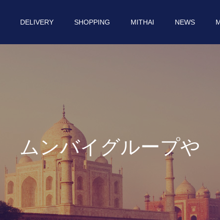
DELIVERY
SHOPPING
MITHAI
NEWS
M
ム
ン
バ
イ
グ
ル
ー
プ
や
イ
ン
ド