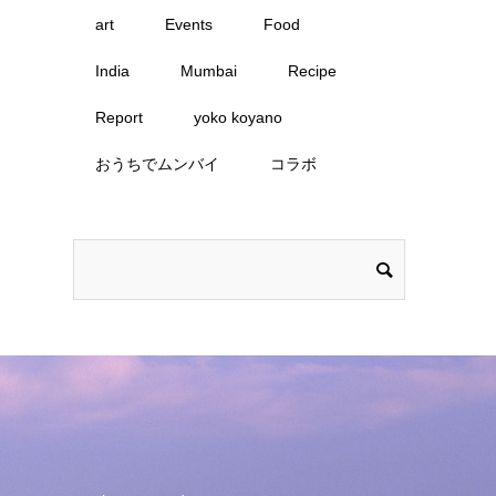
art
Events
Food
India
Mumbai
Recipe
Report
yoko koyano
おうちでムンバイ
コラボ