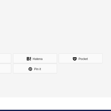
Hatena
Pocket
Pin it