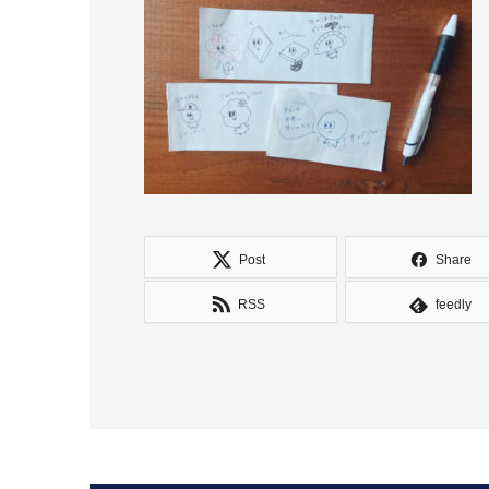
Post
Share
RSS
feedly