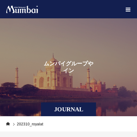
ム
ン
バ
イ
グ
ル
ー
プ
や
イ
ン
ド
JOURNAL
202310_royalat